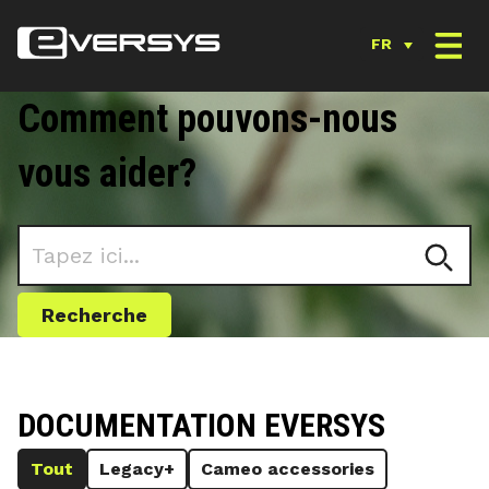
FR
Comment pouvons-nous
vous aider?
Recherche
DOCUMENTATION EVERSYS
Tout
Legacy+
Cameo accessories